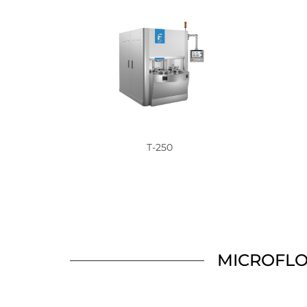
T-250
MICROF