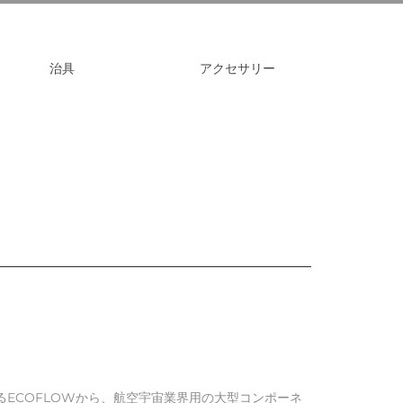
C – STERLING
クスツルードホーン
レットプレス金型
の溝
XTRUDEHONE)の中古機械
治具
アクセサリー
C – HUNTLEY –
MBH –
RMANY
D – MILTON
ALIA SRL
RANCE – エクス
ランス
ECOFLOWから、航空宇宙業界用の大型コンポーネ