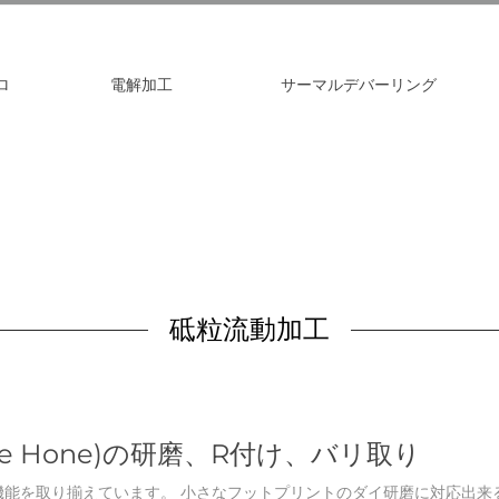
EXTRUDE HONE LL
エ
タブ
銃身
HEIGHTS – USA
(E
ロ
電解加工
サーマルデバーリング
EXTRUDE HONE LL
USA
EXTRUDE HONE G
HOLZGÜNZ – GE
EXTRUDE HONE LT
KEYNES – UK
砥粒流動加工
EXTRUDE HONE IT
EXTRUDE HONE F
ツルードホーン フ
de Hone)の研磨、R付け、バリ取り
能を取り揃えています。 小さなフットプリントのダイ研磨に対応出来る