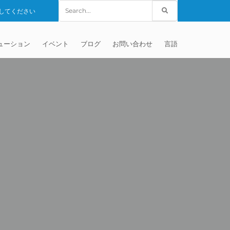
Search
してください
for:
ューション
イベント
ブログ
お問い合わせ
言語
. – MISATO –
械
グローバルセールス
英語
負加工サービス
世界の代理店
中国語
HANGHAI) CO.,
(TEM)
フターマーケット
フランス語
ーズド・インペラ仕上げ
DIA PVT LTD
ディア
ドイツ人
節インプラント
 – IRWIN PA –
(DYNAMIC
ソード電極
イタリアの
インプラント
発
研磨
マトグラフィー・チューブ
マニホールドのバリ取り
VERSIDE
考資料
ンブロック
のバリ取り