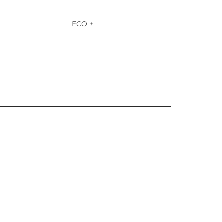
ECO +
」