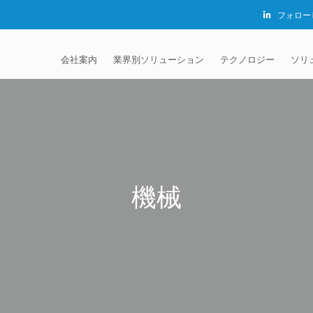
フォロー
会社案内
業界別ソリューション
テクノロジー
ソリ
EXTRUDE HONE®
自動車
砥粒流動加工 (AFM)
EXTRUDE HONE K.K
機
JAPAN
MADISON INDUSTRIES
航空宇宙
MICROFLOW
請
EXTRUDE HONE (S
LTD – CHINA
証明書
エネルギー関連
サーマルデバリング法 
ア
クロ
機械
EXTRUDE HONE IN
キャリア
医療機器仕上げ
電解加工 (ECM)
メ
膝関
EXTRUDE HONE LLC
押出成形金型
ダイナミック電解加工 
カ
脊椎
USA
ECM)
流体動力
開
クロ
流体
EXTRUDE HONE RI
バリ取り
CALIFORNIA – USA
銃器
参
イオ
銃器