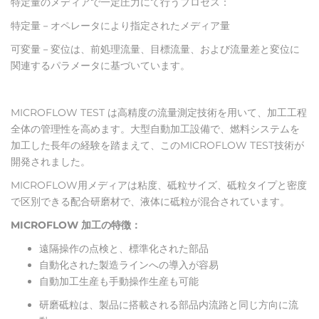
特定量のメディアで一定圧力にて行うプロセス：
特定量－オペレータにより指定されたメディア量
可変量－変位は、前処理流量、目標流量、および流量差と変位に
関連するパラメータに基づいています。
MICROFLOW TEST は高精度の流量測定技術を用いて、加工工程
全体の管理性を高めます。大型自動加工設備で、燃料システムを
加工した長年の経験を踏まえて、このMICROFLOW TEST技術が
開発されました。
MICROFLOW用メディアは粘度、砥粒サイズ、砥粒タイプと密度
で区別できる配合研磨材で、液体に砥粒が混合されています。
MICROFLOW 加工の特徴：
遠隔操作の点検と、標準化された部品
自動化された製造ラインへの導入が容易
自動加工生産も手動操作生産も可能
研磨砥粒は、製品に搭載される部品内流路と同じ方向に流