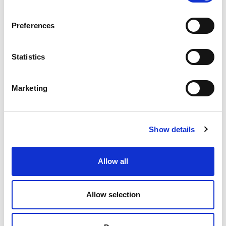
流動学に基づいて開発された特殊な配合添加剤により、均一
に分布された砥粒は、複雑な形状を均等に通過し、同時に複
Preferences
数の表面を処理。
砥粒の素材は、炭化ケイ素、酸化アルミニウムを使用。
Statistics
アプリケーション
Marketing
MICROFLOW用メディアは、高精度の加工結果を実現す
る入口孔や小径のオリフィスなど幅広い種類の形状や部品
の表面加工に最適な加工方法です：
Show details
R付け加工
:
直径 50µm ～ 2mm のオリフィス形状の流路
入口エッジ部にR付け加工
Allow all
流量調整
:
オリフィス加工は、最大流量5,000cc/minまで
可能
Allow selection
利点