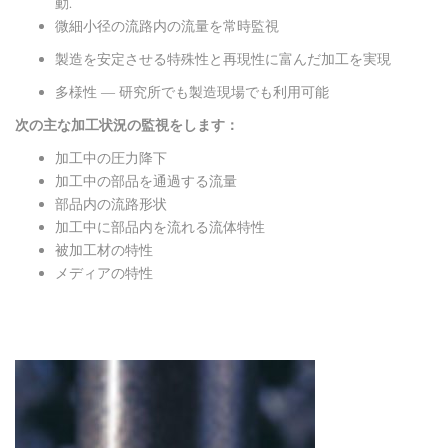
動.
微細小径の流路内の流量を常時監視
製造を安定させる特殊性と再現性に富んだ加工を実現
多様性 ― 研究所でも製造現場でも利用可能
次の主な加工状況の監視をします：
加工中の圧力降下
加工中の部品を通過する流量
部品内の流路形状
加工中に部品内を流れる流体特性
被加工材の特性
メディアの特性