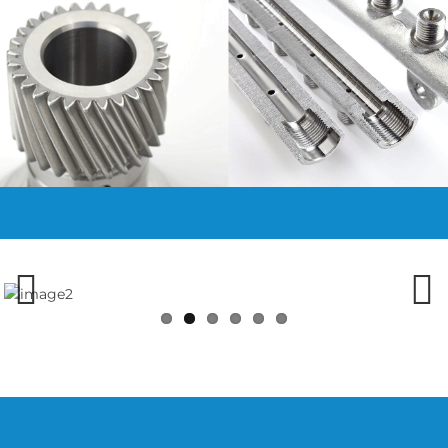
エクスツルードホーン(Extrude Hone)の設備は、複数のビル
•
トインコントロールを提供して、カソードを最大限に活用しま
す。
***************
***************
***************
***************
Previous
Next