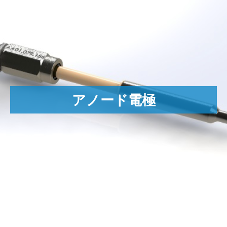
エクスツルードホーン(Extrude Hone)のアノード電
極。私達によって設計・製作された以下に対応しま
す。
電解加工 (ECM)
•
ダイナミックECM(Dynamic ECM)
•
数十年に及ぶ経験と研究開発努力の恩恵
アノード電極
エクスツルードホーン(Extrude Hone)によるシンプルな従来
•
のアノード
「ハイブリッドアノード(Hybrid Anode)。この特別なアノー
•
ドは、高導電性材料の技術的利点と、塩水環境の有害な影響に非
常に耐性のある材料を組み合わせています。
さまざまな顧客のアプリケーションが、このまったく
新しいアノード設計を使用することにより、寿命のツ
ーリングコストに多大なプラスの影響を与えることが
すでに証明されています。 」