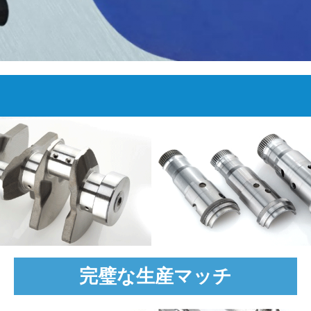
多国籍展開している企業様向けのワールドワイド倉庫
サポート。
完璧な生産マッチ
カソード利用可能プログラム契約
定義されたトリガーでのファストトラック製造の倉庫在庫で
•
稼働時間のニーズを確認するカソード可用性プログラム
製品の耐用年数を超えた、全てのカソードの設計と変更の履
•
歴。
自動発送–お客様側でこれ以上の操作は必要ありません
•
最適化されたカソード寿命
完璧な生産マッチ
高精度カソードは、短絡を回避し、寿命を延ばし、部品あたり
•
のコストパフォーマンスを向上させるのに役立ちます。