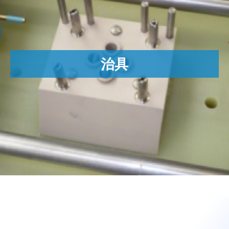
電解加工 (ECM)
•
ダイナミックECM(Dynamic ECM)
•
砥粒流動加工(AFM)
•
治具
マイクロフロー(MICROLFOW)
•
サーマルデバーリング(TEM)
•
何十年もの知識がスピードと効率をもたらします
何千ものアプリケーションの非常多くの経験のもと、新しい治
•
具を設計するために迅速に準備することができます。
•エクスツルードホーン(Extrude Hone)プロセスの専門家による
自社製造で、設備と完全に合致します。
アノード電極