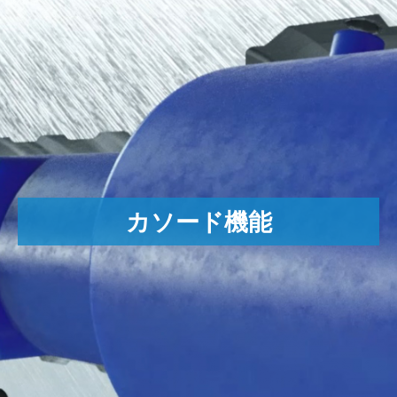
従来のECMとダイナミックECM(Dynamic ECM)の両方に
対応する電解加工カソード。
バリ取り/R付け/研磨/面取り/形状作り
表面の改善と清浄度の達成。
単一のカソードで処理された複数のパーツ領域。
カソード機能
顧客の利点
トライアルフェーズと比較して、時間と費用を節約す
るためのシミュレーションへのアクセス。
最高の品質基準、管理ラボ、熟練したオペレーター。
優れた精度を保証する最先端の機械。