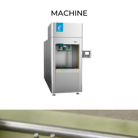
MACHINE
治具
エクスツルードホーン(Extrude Hone)の治具。 私たちが設計
し、製造したもの：