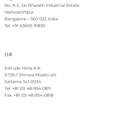
No. A-5, Jai Bharath Industrial Estate
Yeshwanthpur
Bangalore – 560 022 India
Tel: +91 63665 91830
日本
Extrude Hone K.K.
3-139-1 Shinwa Misato-shi
Saitama 341-0034
Tel: +81 (0) 48-954-0811
Fax: +81 (0) 48-954-0818