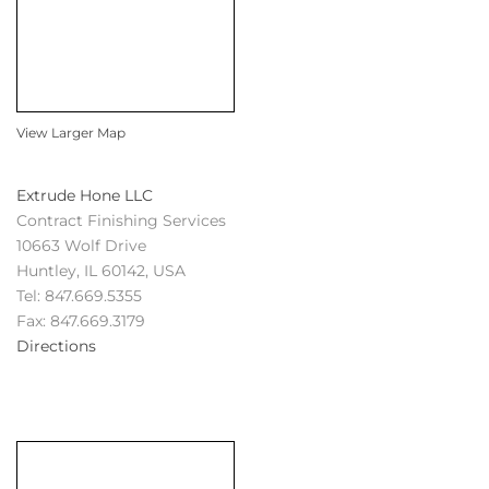
View Larger Map
Extrude Hone LLC
Contract Finishing Services
10663 Wolf Drive
Huntley, IL 60142, USA
Tel: 847.669.5355
Fax: 847.669.3179
Directions