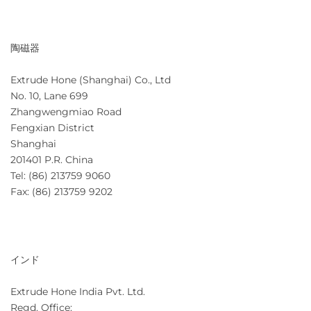
陶磁器
Extrude Hone (Shanghai) Co., Ltd
No. 10, Lane 699
Zhangwengmiao Road
Fengxian District
Shanghai
201401 P.R. China
Tel: (86) 213759 9060
Fax: (86) 213759 9202
インド
Extrude Hone India Pvt. Ltd.
Regd. Office: