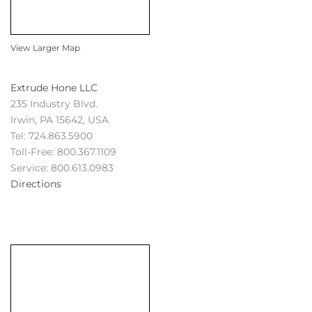
View Larger Map
Extrude Hone LLC
235 Industry Blvd.
Irwin, PA 15642, USA
Tel: 724.863.5900
Toll-Free: 800.367.1109
Service: 800.613.0983
Directions