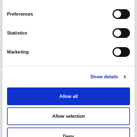
Preferences
イタリア
Statistics
Extrude Hone Italia Srl
Via Campi Della Rienza, 30
Marketing
39031 Brunico
(BZ)
Italy
Tel: +39 04 741980000
Show details
Allow all
フランス
Allow selection
Vincent Grimm
M +33 607 60 02 75
Deny