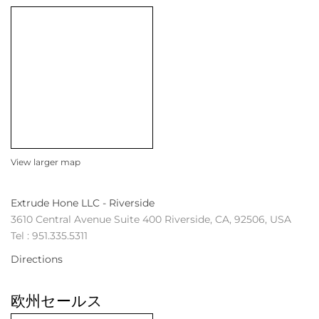
View larger map
Extrude Hone LLC - Riverside
3610 Central Avenue Suite 400 Riverside, CA, 92506, USA
Tel : 951.335.5311
Directions
欧州セールス