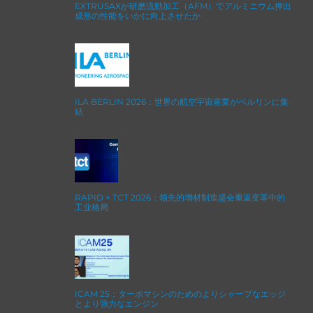
EXTRUSAXが研磨流動加工（AFM）でアルミニウム押出
成形の性能をいかに向上させたか
ILA BERLIN 2026：世界の航空宇宙産業がベルリンに集
結
RAPID + TCT 2026：领先的增材制造盛会重返变革中的
工业格局
ICAM 25：ターボマシンのためのよりシャープなエッジ
とより強力なエンジン