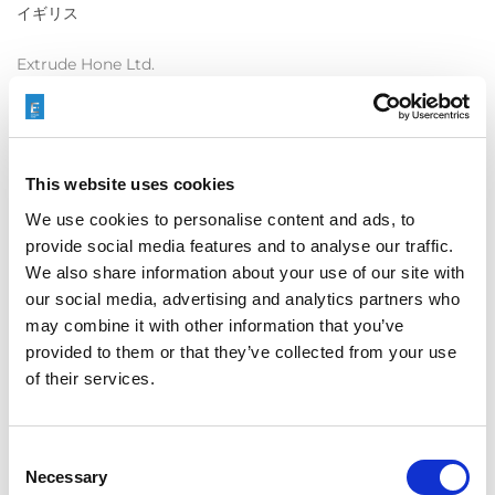
イギリス
Extrude Hone Ltd.
1 Sovereign Business Park Joplin Court, Crownhill
Milton Keynes MK8 0JP
England
Tel: +44(0)1908 26 36 36
This website uses cookies
Fax: +44(0)1908 26 21 41
We use cookies to personalise content and ads, to
provide social media features and to analyse our traffic.
We also share information about your use of our site with
our social media, advertising and analytics partners who
ドイツ
may combine it with other information that you’ve
Extrude Hone GmbH
provided to them or that they’ve collected from your use
Bgm.-Merk-Str. 1
of their services.
87752 Holzgünz
Germany
Tel: +49 (0) 8393 9434 0
Consent
Necessary
Fax: +49 (0) 8393 9434 500
Selection