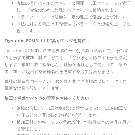
機械の操作パネルのオペレータ画面で加工パラメータを管理
し、再現性のために品種別のファイルに格納されます。
ドライブユニットは陰極を一定の速度で部品に近づけます。
寸法に対する精度は工程管理（パラメータと短絡防止）で監
視します。
Dynamic ECM加工用治具がエッジを提供：
Dynamic ECM加工の重点要素の一つは治具（陰極）で、その特
性と形状で被加工材の「どこを」「どれほど」除去するかを決定
します。被加工材に接触しない陰極が電極として使われているの
で、加工に起因する電極磨耗を考慮する必要はありません。
弊社の製造専門チームが、お客様と共にお客様のプロジェクトに
最適な治具を設計いたします。
加工で考慮すべき点の管理をお任せください：
陰極の形状が、加工対象部分に適するように、ECM加工か
ら守る部分と間に挟む絶縁部を設計します。
被加工材とのギャップを予め設計した陰極などの治具を用い
て管理します。