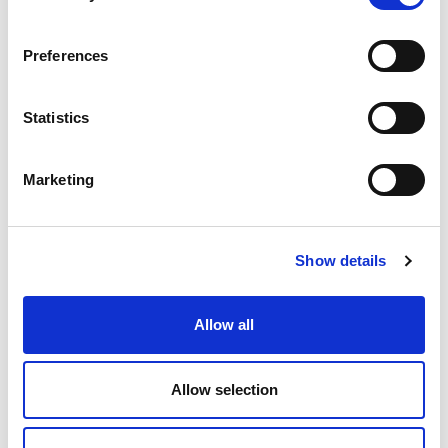
アプリケーション
Preferences
従来の加工法では作りにくい部品も弊社の Dynamic ECM
Statistics
加工では高い精度で加工できます。ECM加工は次の表面加
工に最適な選択です：
Marketing
輪郭加工、成形加工：
定義された3D表面形状を作り出しま
す。そのために、被加工材に対して電極形状のマッピング
を行います。
R付け加工：
エッジを定義されたR形状にします。
Show details
研磨：
被加工材の表面特性を最適化します。
流量調整：
オリフィスを通じて一定の流動抵抗を生み出し
Allow all
ます。
利点
Allow selection