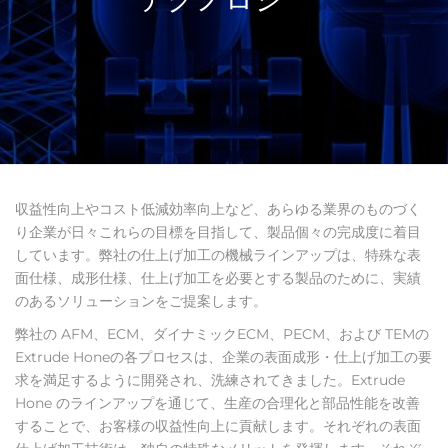
収益性向上やコスト低減効率向上など、あらゆる業界のものづく
り企業が日々これらの目標を目指して、製品個々の完成度に着目
しています。弊社の仕上げ加工の機械ラインアップは、特殊な表
面仕様、成形仕様、仕上げ加工を必要とする製品のために、実績
のあるソリューションをご提案します。
弊社の AFM、ECM、ダイナミックECM、PECM、および TEMの
Extrude Honeの各プロセスは、企業の表面成形・仕上げ加工の要
求を満足するように開発され、洗練されてきました。Extrude
Hone のラインアップを通じて、生産の合理化と部品性能を改善
することで、お客様の収益性向上に貢献します。それぞれの表面