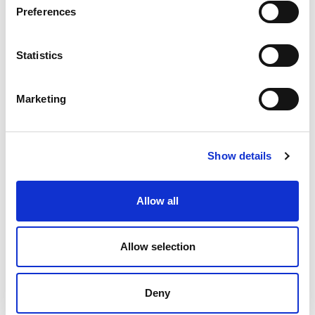
Preferences
Search
for:
Statistics
最近の投稿
Marketing
Show details
EXTRUSAXが研磨流動加工（AFM）でアルミニウム押出
成形の性能をいかに向上させたか
Allow all
Allow selection
ILA BERLIN 2026：世界の航空宇宙産業がベルリンに集
結
Deny