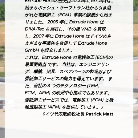
Extrude Honeの歴史は2000年に1970年代に
始まりボッシュ・サーフトラン社から引き継
がれた電解加工（ECM）事業の譲渡から始ま
りました。 2005 年に Extrude Hone は
DIVA-Tec を買収し、その後 VMB を買収
し、2007 年に Extrude Hone はドイツのさ
まざまな事業体を合併して Extrude Hone
GmbH を設立しました。
これは、Extrude Hone の電解加工 (ECM)の
最重要拠点 です。 当社は、エンジニアリン
グ、機械、治具、スペアパーツの製造および
委託加工サービスの能力を備えています。 ま
た、当社の 3 つのテクノロジー (TEM、
ECM、AFM) の欧州中心拠点でもあります。
委託加工サービスでは、電解加工 (ECM) と砥
粒流動加工 (AFM) を提供しています。」
ドイツ代表取締役社長 Patrick Matt