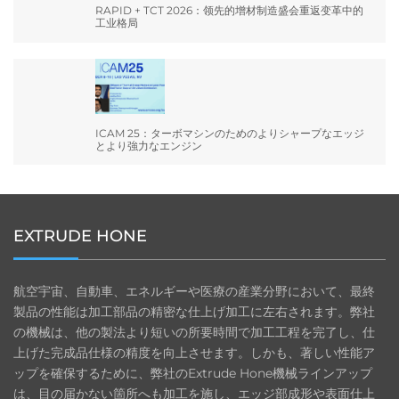
RAPID + TCT 2026：领先的增材制造盛会重返变革中的
工业格局
ICAM 25：ターボマシンのためのよりシャープなエッジ
とより強力なエンジン
EXTRUDE HONE
航空宇宙、自動車、エネルギーや医療の産業分野において、最終
製品の性能は加工部品の精密な仕上げ加工に左右されます。弊社
の機械は、他の製法より短いの所要時間で加工工程を完了し、仕
上げた完成品仕様の精度を向上させます。しかも、著しい性能ア
ップを確保するために、弊社のExtrude Hone機械ラインアップ
は、目の届かない箇所へも加工を施し、エッジ部成形や表面仕上