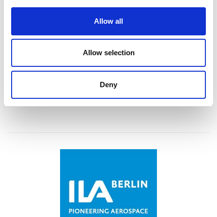
April 14-16, 2026
Allow all
M. Menino Convention & Exhibition Center
Boston, MA, USA
Allow selection
Booth 2914
Deny
詳細情報