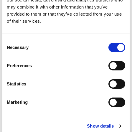
may combine it with other information that you’ve
March 15-19, 2026
provided to them or that they’ve collected from your use
of their services.
Reno, Nevada, USA
Consent
詳細情報
Necessary
Selection
Preferences
Statistics
Marketing
RAPID + TCT
Show details