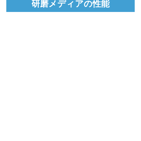
研磨メディアの性能
バリ取り
積層造形粉末の除去
利点
ISO、AS、NADCAP、熟練技術者、コントロールラ
ボ 等国際的に認められた最高品質基準
汚染を防ぐための清潔で専用のメディア制作環境
汚染を防ぐための清潔で専用のメディア制作環境
メディアの使用状態と再現性を確保するため、顧客メ
ディアサンプルの保管
任意のサイズで注文可能な柔軟性