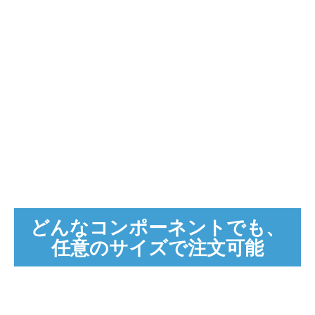
スケジュールの特別調整が可能
顧客が入荷日を事前に設定することで、確実に時間通り注
文品を受けとることができ、緊急対応で発生するコスト、
時間外コストと機械のダウンタイムを回避します。
生産要求に合わせてスケジュールを選択します。
10日間の納期と自動出荷 – これ以上の措置は必要ありませ
ん。
メディア・メンテナンス・プログラム。
生産性の最大化 – メディアの効率性と生産性を最大限に引
き出します。
再現性の維持 – 製品の品質向上と寸法公差をより細かく制
どんなコンポーネントでも、
御します。
任意のサイズで注文可能
ダウンタイムの短縮 – 機械のメンテナンスと修理費用を削
減致します。メディアの磨耗は、機械の動作圧力上昇の原
因になり、機械コンポーネントに過度なストレスをかける
可能性があります。