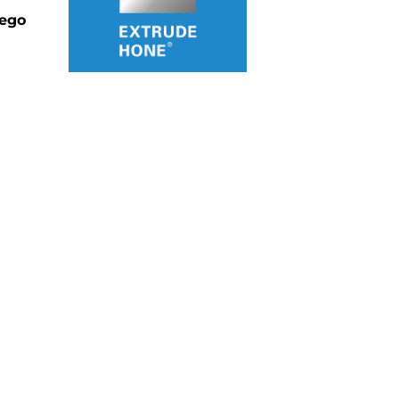
ego
C – STERLING
クスツルードホーン
レットプレス金型
の溝
XTRUDEHONE)の中古機械
C – HUNTLEY –
MBH –
RMANY
D – MILTON
ALIA SRL
RANCE – エクス
ランス