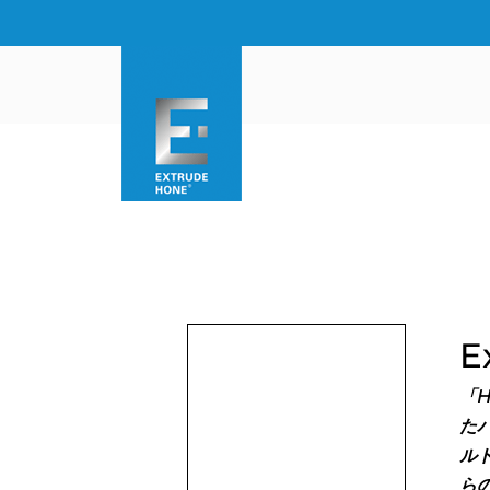
E
「H
た
ル
ら