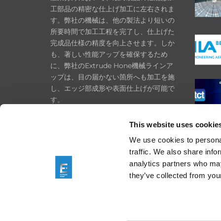
工部品の精密な仕上げ加工に左右されま
す。弊社の機械は、他の製法より短いの
所要時間で加工工程を完了し、仕上げた
完成品仕様の精度を向上させます。しか
も、著しい性能アップを確保するため
に、弊社のExtrude Hone機械ラインア
ップは、目の届かない箇所へも加工を施
し、エッジ部成形や表面仕上げが可能で
す。
プライバシーポリシー
This website uses cookie
Cookie ポリシー
We use cookies to personal
インプリント
traffic. We also share info
analytics partners who may
購入規約
they’ve collected from your
一般条件