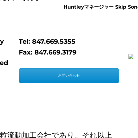
Huntleyマネージャー Skip Son
EXTRUDE HONE LL
エ
タブ
銃身
HEIGHTS – USA
(E
EXTRUDE HONE LL
USA
ey
Tel: 847.669.5355
Fax: 847.669.3179
EXTRUDE HONE G
HOLZGÜNZ – GE
ted
EXTRUDE HONE LT
お問い合わせ
KEYNES – UK
EXTRUDE HONE IT
EXTRUDE HONE F
ツルードホーン フ
は真の砥粒流動加工会社であり、それ以上