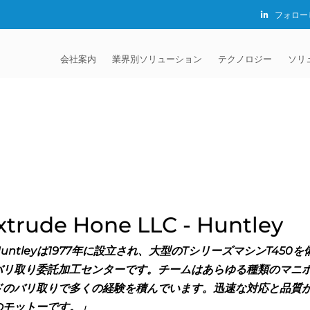
フォロー
会社案内
業界別ソリューション
テクノロジー
ソリ
EXTRUDE HONE®
自動車
砥粒流動加工 (AFM)
EXTRUDE HONE K.K
機
JAPAN
MADISON INDUSTRIES
航空宇宙
MICROFLOW
請
EXTRUDE HONE (S
LTD – CHINA
証明書
エネルギー関連
サーマルデバリング法 
ア
クロ
EXTRUDE HONE IN
キャリア
医療機器仕上げ
電解加工 (ECM)
メ
膝関
xtrude Hone LLC - Huntley
EXTRUDE HONE LLC
押出成形金型
ダイナミック電解加工 
カ
脊椎
USA
untleyは1977年に設立され、大型のTシリーズマシンT450を
ECM)
バリ取り委託加工センターです。チームはあらゆる種類のマニ
流体動力
開
クロ
流体
EXTRUDE HONE RI
バリ取り
ドのバリ取りで多くの経験を積んでいます。迅速な対応と品質
CALIFORNIA – USA
銃器
参
イオ
銃器
のモットーです。」