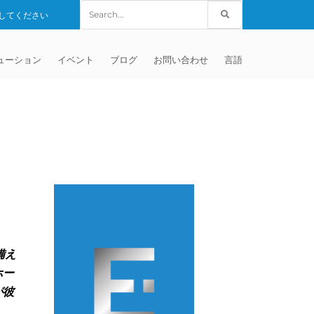
Search
してください
for:
ューション
イベント
ブログ
お問い合わせ
言語
. – MISATO –
械
グローバルセールス
英語
負加工サービス
世界の代理店
中国語
HANGHAI) CO.,
(TEM)
フターマーケット
フランス語
ーズド・インペラ仕上げ
DIA PVT LTD
ディア
ドイツ人
節インプラント
 – IRWIN PA –
(DYNAMIC
ソード電極
イタリアの
インプラント
備え
ホー
発
研磨
マトグラフィー・チューブ
マニホールドのバリ取り
VERSIDE
が彼
考資料
ンブロック
のバリ取り