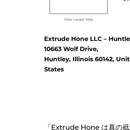
View Larger Map
Extrude Hone LLC – Huntl
10663 Wolf Drive,
Huntley, Illinois 60142, Uni
States
「Extrude Hone 