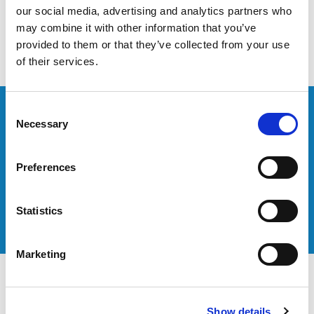
生産しています。
our social media, advertising and analytics partners who
may combine it with other information that you’ve
provided to them or that they’ve collected from your use
of their services.
Consent
Necessary
Selection
製品データシートのダウンロード
Preferences
Statistics
ダウンロード
Marketing
Show details