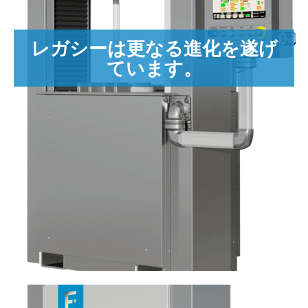
VECTORシリーズの砥粒流動加工機は、全圧100mmモデルから
低圧の300mmバージョンまで、メディアシリンダーの直径を選
レガシーは更なる進化を遂げ
択できる幅広いプロセス機能を提供します。
ています。
モジュラーシリンダーを使用しています。 したがって、顧客は
必要に応じて自分のマシンを別のサイズに再構成できます。
ワークスペースは495mmの開口部で快適です。 幅900mm、
奥行き500mm。 テーブルの高さは1050mmです。
実用的な目的として、治具の移動を容易にするために、4本のレ
ールが下部シリンダーの面の高さでテーブルに取り付けられてい
ます。