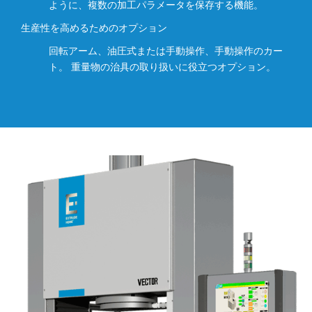
ように、複数の加工パラメータを保存する機能。
生産性を高めるためのオプション
回転アーム、油圧式または手動操作、手動操作のカー
ト。 重量物の治具の取り扱いに役立つオプション。
レガシーは更なる進化を遂げていま
す。
VECTORはAFMのカテゴリーで間違いなくベストセラーです。
VECTOR-AFM 砥粒流動加工システムは、幅広い加工の可能性を
提供します。