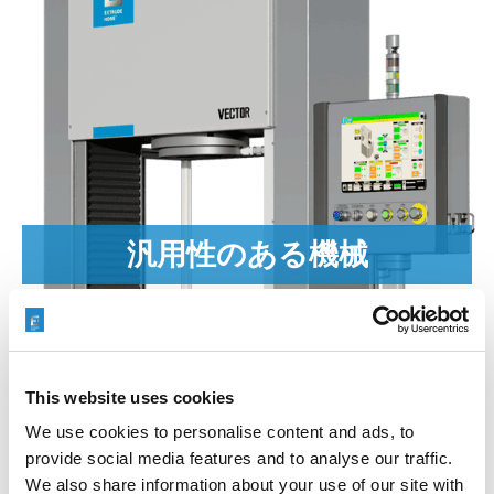
汎用性のある機械
VECTORは、研磨、精密なバリ取り、半径の作成など、さまざ
まなアプリケーションに使用されます。
アルミニウムまたはプラスチックプロファイルの押出ダイ研磨
は、VECTOR機能を活用する最もよく知られたアプリケーショ
ンです。
汎用性のある機械
しかし、それだけではありません。VECTORは、航空、半導
体、医療、エネルギー、注射システムなどのさまざまな業界で使
用されています。
This website uses cookies
VECTORマシンは、ディーゼルまたはガソリン噴射システム業
界でのソレノイドバルブの仕上げ用途など、大量生産を行うこと
We use cookies to personalise content and ads, to
ができます。 圧縮エアステーションとクリーニングユニットを
provide social media features and to analyse our traffic.
組み合わせた完全自動プレシークモードで、年間数百万の部品を
We also share information about your use of our site with