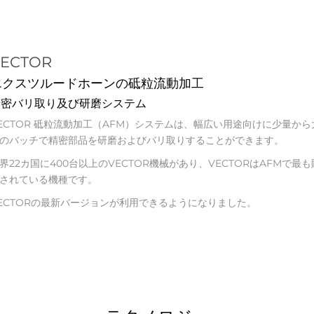
ECTOR
エクスツルードホーンの砥粒流動加工
精密バリ取り及び研磨システム
ECTOR 砥粒流動加工（AFM）システムは、幅広い用途向けに少量から
のバッチで精密部品を研磨およびバリ取りすることができます。
界22カ国に400台以上のVECTOR機械があり、VECTORはAFMで最も
されている機種です。
ECTORの最新バージョンが利用できるようになりました。