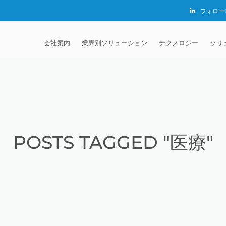
フォロー
会社案内
業界別ソリューション
テクノロジー
ソリ
EXTRUDE HONE®
自動車
砥粒流動加工 (AFM)
EXTRUDE HONE K.K
機
JAPAN
MADISON INDUSTRIES
航空宇宙
MICROFLOW
請
EXTRUDE HONE (S
LTD – CHINA
証明書
エネルギー関連
サーマルデバリング法 
ア
クロ
POSTS TAGGED "医療"
EXTRUDE HONE IN
キャリア
医療機器仕上げ
電解加工 (ECM)
メ
膝関
EXTRUDE HONE LLC
押出成形金型
ダイナミック電解加工 
カ
脊椎
USA
ECM)
流体動力
開
クロ
流体
EXTRUDE HONE RI
バリ取り
CALIFORNIA – USA
銃器
参
イオ
銃器