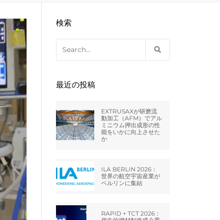
C – STERLING
クスツルードホーン
レットプレス金型
の溝
検索
XTRUDEHONE)の中古機械
Search
C – HUNTLEY –
for:
MBH –
最近の投稿
RMANY
EXTRUSAXが研磨流
D – MILTON
動加工（AFM）でアル
ミニウム押出成形の性
能をいかに向上させた
か
ALIA SRL
ILA BERLIN 2026：
世界の航空宇宙産業が
RANCE – エクス
ベルリンに集結
ランス
RAPID + TCT 2026：