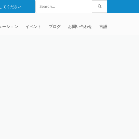
Search
してください
for:
ューション
イベント
ブログ
お問い合わせ
言語
. – MISATO –
械
グローバルセールス
英語
負加工サービス
世界の代理店
中国語
HANGHAI) CO.,
(TEM)
フターマーケット
フランス語
ーズド・インペラ仕上げ
DIA PVT LTD
ディア
ドイツ人
節インプラント
 – IRWIN PA –
(DYNAMIC
ソード電極
イタリアの
インプラント
発
研磨
マトグラフィー・チューブ
マニホールドのバリ取り
VERSIDE
考資料
ンブロック
のバリ取り