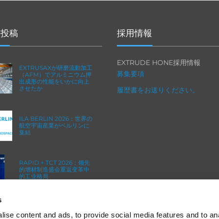
の投稿
採用情報
EXTRUDE HONE採用情報
EXTRUSAXが研磨流動加工
募集要項
（AFM）でアルミニウム押
出成形の性能をいかに向上
させたか
履歴書をお送りください。
ILA BERLIN 2026：世界の
航空宇宙産業がベルリンに
集結
RAPID + TCT 2026：领先
的增材制造盛会重返变革中
的工业格局
s
ICAM 25：ターボマシンの
ためのよりシャープなエッ
ise content and ads, to provide social media features and to an