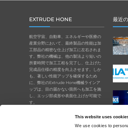
EXTRUDE HONE
最近
航空宇宙、自動車、エネルギーや医療の
産業分野において、最終製品の性能は加
工部品の精密な仕上げ加工に左右されま
す。弊社の機械は、他の製法より短いの
所要時間で加工工程を完了し、仕上げた
完成品仕様の精度を向上させます。しか
も、著しい性能アップを確保するため
に、弊社のExtrude Hone機械ラインア
ップは、目の届かない箇所へも加工を施
し、エッジ部成形や表面仕上げが可能で
す。
プライバシーポリシー
This website uses cookie
Cookie ポリシー
We use cookies to personal