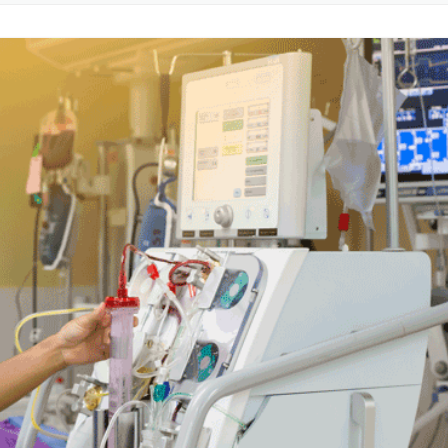
EXTRUDE HONE LL
エ
タブ
銃身
HEIGHTS – USA
(E
EXTRUDE HONE LL
USA
EXTRUDE HONE G
HOLZGÜNZ – GE
EXTRUDE HONE LT
KEYNES – UK
EXTRUDE HONE IT
EXTRUDE HONE F
ツルードホーン フ