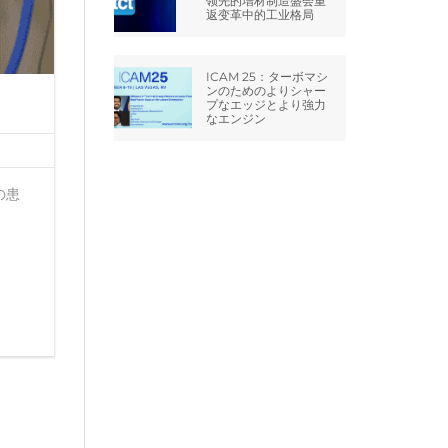
领先的增材制造盛会重
返变革中的工业格局
ICAM 25：ターボマシ
ンのためのよりシャー
プなエッジとより強力
なエンジン
の患