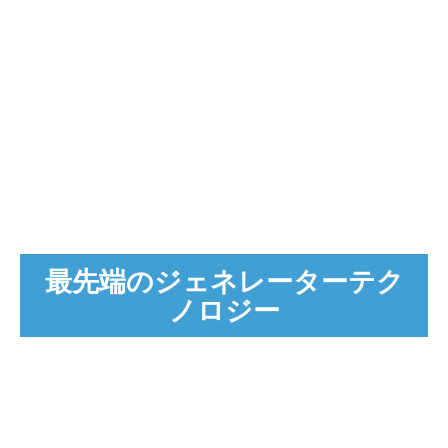
ー
当社の新しいジェネレーター技術は、ECMアプリケーショ
ンのニーズを満たす多用途のオールラウンダーです。 単純
なバリ取りの場合でも、表面品質や幾何学的精度が要求され
るアプリケーションの場合でも対応可能です。
R付け/面取り
輪郭描き
ボア交差孔の表面仕上げ
バリ取り
最先端のジェネレーターテク
顧客の利点:
ノロジー
強化されたパルスパターンやパワーパルスなどの新し
いパルス機能
超高速で統合された短絡検出により、スクラップ率が
減少します
強化された表面仕上げ
高精度のECM結果