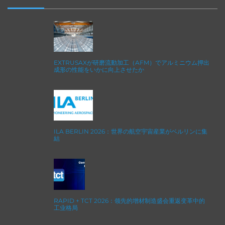
EXTRUSAXが研磨流動加工（AFM）でアルミニウム押出
成形の性能をいかに向上させたか
ILA BERLIN 2026：世界の航空宇宙産業がベルリンに集
結
RAPID + TCT 2026：领先的增材制造盛会重返变革中的
工业格局