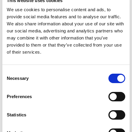
これを行うことで、真のフィードバックを収集し、必要に
This website uses cookies
応じて調整して、最高のサービスを提供できるようにしま
We use cookies to personalise content and ads, to
当社の委託加工で証明されたフィ
す。 これが私たちのマシンを検証する方法です。
provide social media features and to analyse our traffic.
We also share information about your use of our site with
our social media, advertising and analytics partners who
may combine it with other information that you’ve
provided to them or that they’ve collected from your use
ールド
of their services.
Consent
Necessary
Selection
Preferences
Statistics