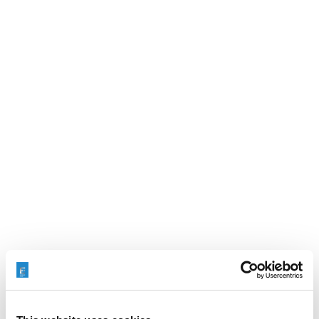
当社の委託加工で証明されたフィー
ルド
実際の実稼働環境で集中的にテストせずに新しいマシンを
リリースすることはできません。
当社のエンジニアは、このマシンをECMの研究拠点のコン
トラクトショップに配置し、委託加工生産することを決定
しました。