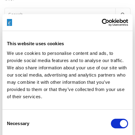
Search
for:
最近の投稿
This website uses cookies
We use cookies to personalise content and ads, to
provide social media features and to analyse our traffic.
We also share information about your use of our site with
EXTRUSAXが研磨流動加工（AFM）でアルミニウム押出
our social media, advertising and analytics partners who
成形の性能をいかに向上させたか
may combine it with other information that you’ve
provided to them or that they’ve collected from your use
of their services.
ILA BERLIN 2026：世界の航空宇宙産業がベルリンに集
結
Consent
Necessary
Selection