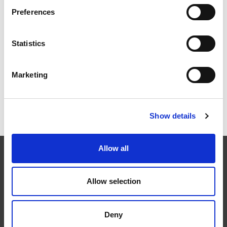
Preferences
RAPID + TCT 2026：领先的增材制造盛会重返变革中的
工业格局
Statistics
Marketing
ICAM 25：ターボマシンのためのよりシャープなエッジ
とより強力なエンジン
Show details
Allow all
EXTRUDE HONE
Allow selection
航空宇宙、自動車、エネルギーや医療の産業分野において、最終
製品の性能は加工部品の精密な仕上げ加工に左右されます。弊社
の機械は、他の製法より短いの所要時間で加工工程を完了し、仕
Deny
上げた完成品仕様の精度を向上させます。しかも、著しい性能ア