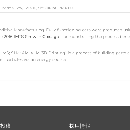
MPANY NEWS
,
EVENTS
,
MACHINING PROCESS
dditive Manufacturing. Fully functioning cars were produced us
he
2016 IMTS Show in Chicago
– demonstrating the process benef
MS; SLM; AM, ALM, 3D Printing) is a process of building parts 
r particles via an energy source.
の投稿
採用情報