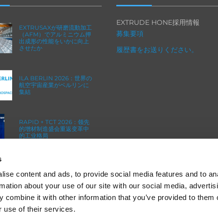
EXTRUDE HONE採用情報
EXTRUSAXが研磨流動加工
募集要項
（AFM）でアルミニウム押
出成形の性能をいかに向上
させたか
履歴書をお送りください。
ILA BERLIN 2026：世界の
航空宇宙産業がベルリンに
集結
RAPID + TCT 2026：领先
的增材制造盛会重返变革中
的工业格局
s
ICAM 25：ターボマシンの
ためのよりシャープなエッ
ise content and ads, to provide social media features and to an
ジとより強力なエンジン
rmation about your use of our site with our social media, advertis
 combine it with other information that you’ve provided to them o
 use of their services.