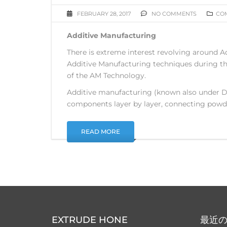
FEBRUARY 28, 2017
NO COMMENTS
CO
Additive Manufacturing
There is extreme interest revolving around A
Additive Manufacturing techniques during t
of the AM Technology.
Additive manufacturing (known also under DL
components layer by layer, connecting powde
READ MORE
EXTRUDE HONE
最近