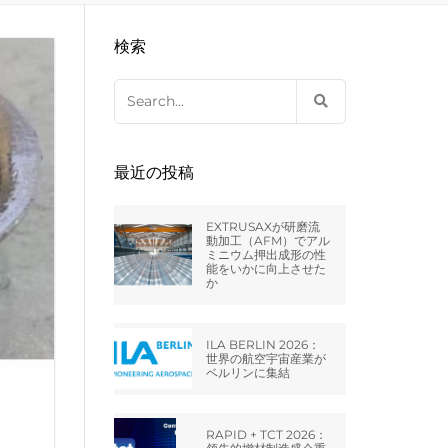
C – STERLING
クスツルードホーン
レットプレス金型
の溝
検索
XTRUDEHONE)の中古機械
Search
C – HUNTLEY –
for:
MBH –
最近の投稿
RMANY
EXTRUSAXが研磨流
D – MILTON
動加工（AFM）でアル
ミニウム押出成形の性
能をいかに向上させた
か
ALIA SRL
ILA BERLIN 2026：
世界の航空宇宙産業が
RANCE – エクス
ベルリンに集結
ランス
RAPID + TCT 2026：