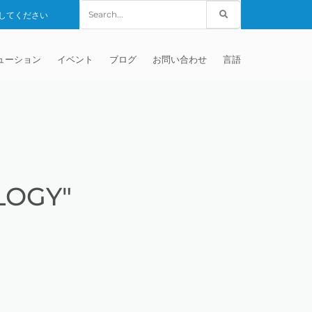
Search
してください
for:
ューション
イベント
ブログ
お問い合わせ
言語
. – MISATO –
械
グローバルセールス
英語
負加工サービス
世界の代理店
中国語
HANGHAI) CO.,
(TEM)
フターマーケット
フランス語
ーズド・インペラ仕上げ
LOGY"
DIA PVT LTD
ディア
ドイツ人
節インプラント
 – IRWIN PA –
(DYNAMIC
ソード電極
イタリアの
インプラント
発
研磨
マトグラフィー・チューブ
マニホールドのバリ取り
VERSIDE
考資料
ンブロック
のバリ取り