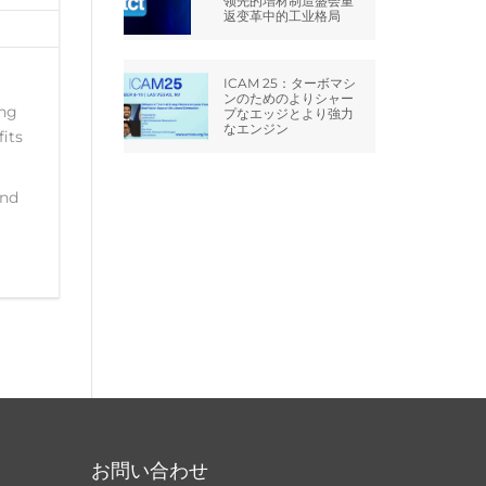
领先的增材制造盛会重
返变革中的工业格局
ICAM 25：ターボマシ
ンのためのよりシャー
ing
プなエッジとより強力
なエンジン
its
and
お問い合わせ