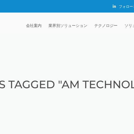
フォロー
会社案内
業界別ソリューション
テクノロジー
ソリ
EXTRUDE HONE®
自動車
砥粒流動加工 (AFM)
EXTRUDE HONE K.K
機
JAPAN
MADISON INDUSTRIES
航空宇宙
MICROFLOW
請
EXTRUDE HONE (S
LTD – CHINA
証明書
エネルギー関連
サーマルデバリング法 
ア
クロ
S TAGGED "AM TECHNO
EXTRUDE HONE IN
キャリア
医療機器仕上げ
電解加工 (ECM)
メ
膝関
EXTRUDE HONE LLC
押出成形金型
ダイナミック電解加工 
カ
脊椎
USA
ECM)
流体動力
開
クロ
流体
EXTRUDE HONE RI
バリ取り
CALIFORNIA – USA
銃器
参
イオ
銃器