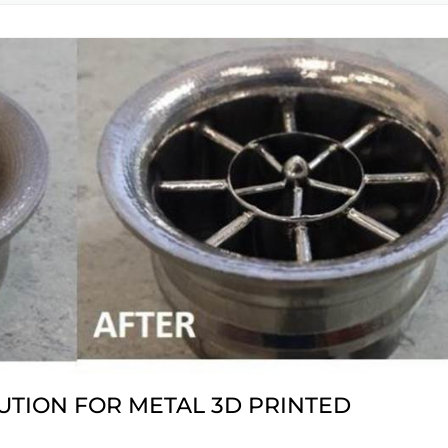
EXTRUDE HONE LL
エ
タブ
銃身
HEIGHTS – USA
(E
EXTRUDE HONE LL
USA
EXTRUDE HONE G
HOLZGÜNZ – GE
EXTRUDE HONE LT
KEYNES – UK
EXTRUDE HONE IT
EXTRUDE HONE F
ツルードホーン フ
UTION FOR METAL 3D PRINTED