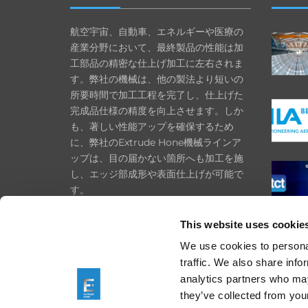
航空宇宙、自動車、エネルギーや医療の
産業分野において、最終製品の性能は加
工部品の精密な仕上げ加工に左右されま
す。弊社の機械は、他の製法より短いの
所要時間で加工工程を完了し、仕上げた
完成品仕様の精度を向上させます。しか
も、著しい性能アップを確保するため
に、弊社のExtrude Hone機械ラインア
ップは、目の届かない箇所へも加工を施
し、エッジ部成形や表面仕上げが可能で
す。
プライバシーポリシー
This website uses cookie
Cookie ポリシー
We use cookies to personal
インプリント
traffic. We also share info
analytics partners who may
購入規約
they’ve collected from your
一般条件