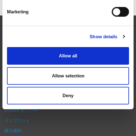
Marketing
EXTRUDE HONE
Show details
航空宇宙、自動車、エネルギーや医療の産業分野において、最終
製品の性能は加工部品の精密な仕上げ加工に左右されます。弊社
Allow all
の機械は、他の製法より短いの所要時間で加工工程を完了し、仕
上げた完成品仕様の精度を向上させます。しかも、著しい性能ア
Allow selection
ップを確保するために、弊社のExtrude Hone機械ラインアップ
は、目の届かない箇所へも加工を施し、エッジ部成形や表面仕上
げが可能です。
Deny
プライバシーポリシー
Cookie ポリシー
インプリント
購入規約