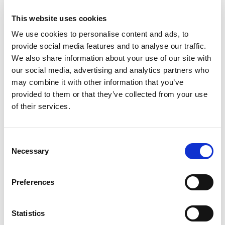
EXTRUSAXが研磨流動加工（AFM）でアルミニウム押出
成形の性能をいかに向上させたか
This website uses cookies
We use cookies to personalise content and ads, to
provide social media features and to analyse our traffic.
We also share information about your use of our site with
our social media, advertising and analytics partners who
ILA BERLIN 2026：世界の航空宇宙産業がベルリンに集
may combine it with other information that you’ve
結
provided to them or that they’ve collected from your use
of their services.
Consent
RAPID + TCT 2026：领先的增材制造盛会重返变革中的
Necessary
Selection
工业格局
Preferences
Statistics
ICAM 25：ターボマシンのためのよりシャープなエッジ
とより強力なエンジン