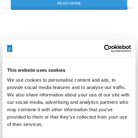
READ MORE
検索
Search
for:
This website uses cookies
We use cookies to personalise content and ads, to
provide social media features and to analyse our traffic.
最近の投稿
We also share information about your use of our site with
our social media, advertising and analytics partners who
may combine it with other information that you’ve
provided to them or that they’ve collected from your use
EXTRUSAXが研磨流動加工（AFM）でアルミニウム押出
of their services.
成形の性能をいかに向上させたか