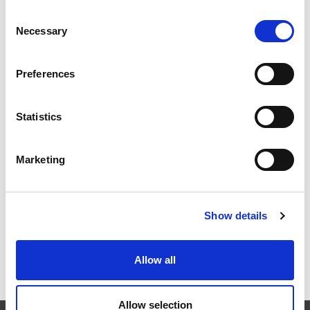
Consent
Necessary
Selection
ILA BERLIN 2026：世界の航空宇宙産業がベルリンに集
結
Preferences
Statistics
RAPID + TCT 2026：领先的增材制造盛会重返变革中的
Marketing
工业格局
Show details
ICAM 25：ターボマシンのためのよりシャープなエッジ
Allow all
とより強力なエンジン
Allow selection