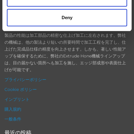
EXTRUDE HONE
Deny
航空宇宙、自動車、エネルギーや医療の産業分野において、最終
製品の性能は加工部品の精密な仕上げ加工に左右されます。弊社
の機械は、他の製法より短いの所要時間で加工工程を完了し、仕
上げた完成品仕様の精度を向上させます。しかも、著しい性能ア
ップを確保するために、弊社のExtrude Hone機械ラインアップ
は、目の届かない箇所へも加工を施し、エッジ部成形や表面仕上
げが可能です。
プライバシーポリシー
Cookie ポリシー
インプリント
購入規約
一般条件
最近の投稿