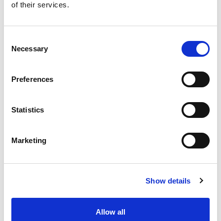
of their services.
します。
M/s Saint Gobain India、M/s Kennametal India、M/s
Consent
Extrude Hone Indiaなどのさまざまな業界で、機械の設
Necessary
Selection
計と建設、プロジェクト管理、工作機械のマーケティング
に30年以上の経験を持つ彼は、バリ取り技術の真の専門
Preferences
家です。
エクスツルードホーンインドは、いくつかの業界(自動
Statistics
車、航空宇宙など)向けに
電気化学加工(ECM)
、
流体研磨
加工(AFM)
、
熱バリ取り(TEM)
の下請けサービスを提供
Marketing
し、資本財の販売とスペアパーツ、およびアフターサービ
スのニーズでインド市場をサポートしています。
1983年にインドで最初の機械を設置し、
2012年にテクニ
Show details
カルセンターを設立したエクスツルードホーンは、インド
の産業と深く結びついています
Allow all
この拠点は、グローバルなExtrude Honeグループのエン