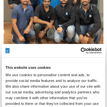
This website uses cookies
We use cookies to personalise content and ads, to
製造技術トレーニング用のHone ECMおよびTEM
provide social media features and to analyse our traffic.
の専門知識を押し出します。
We also share information about your use of our site with
our social media, advertising and analytics partners who
may combine it with other information that you’ve
このプログラムは、デブナート・ゴスワミ氏、エクスツル
provided to them or that they’ve collected from your use
ードホーンインドPvtのマネージングディレクターが主導