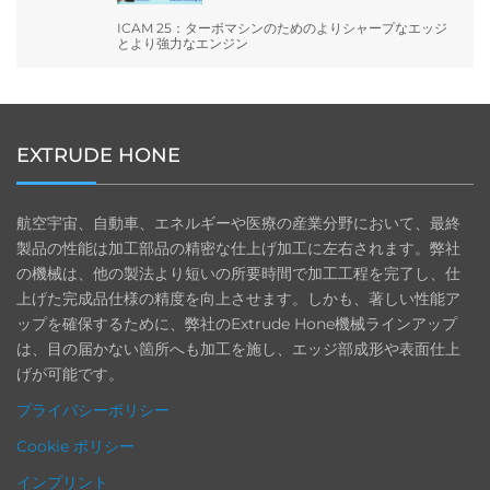
ICAM 25：ターボマシンのためのよりシャープなエッジ
とより強力なエンジン
EXTRUDE HONE
航空宇宙、自動車、エネルギーや医療の産業分野において、最終
製品の性能は加工部品の精密な仕上げ加工に左右されます。弊社
の機械は、他の製法より短いの所要時間で加工工程を完了し、仕
上げた完成品仕様の精度を向上させます。しかも、著しい性能ア
ップを確保するために、弊社のExtrude Hone機械ラインアップ
は、目の届かない箇所へも加工を施し、エッジ部成形や表面仕上
げが可能です。
プライバシーポリシー
Cookie ポリシー
インプリント