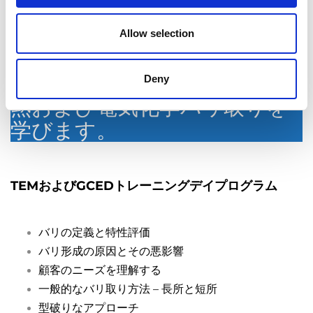
ジニアリングセンターでもあります。
Allow selection
9月17日、バンガロールで開催
されるトレーニングデーで、
Deny
熱および電気化学バリ取りを
学びます。
TEMおよびGCEDトレーニングデイプログラム
バリの定義と特性評価
バリ形成の原因とその悪影響
顧客のニーズを理解する
一般的なバリ取り方法 – 長所と短所
型破りなアプローチ