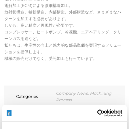
電解加工(ECM)による微細構造加工。
放射状構造、軸状構造、内部構造、外部構造など、さまざまなパ
ターンを加工する必要があります。
しかも、高い精度と再現性が必要です。
コンプレッサー、ヒートポンプ、冷凍機、エアベアリング、クリ
ーンガス用途など。
私たちは、生産性の向上と魅力的な部品単価を実現するソリュー
ションを提供します。
機械の販売だけでなく、受託加工も行っています。
Company News
,
Machining
Categories
Process
ラジアル構造とアキシャル構造
,
内
Tags
部および外部構造
,
微細構造
,
電解