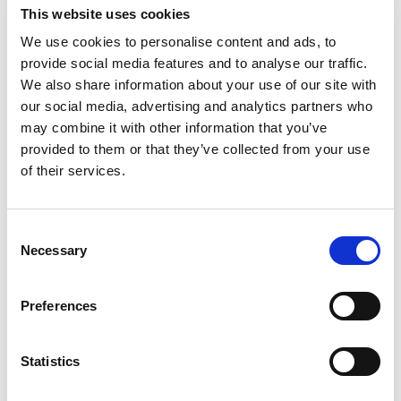
加工(ECM)
This website uses cookies
We use cookies to personalise content and ads, to
provide social media features and to analyse our traffic.
We also share information about your use of our site with
our social media, advertising and analytics partners who
may combine it with other information that you’ve
provided to them or that they’ve collected from your use
検索
of their services.
Search
for:
Consent
Necessary
Selection
最近の投稿
Preferences
Statistics
EXTRUSAXが研磨流動加工（AFM）でアルミニウム押出
成形の性能をいかに向上させたか