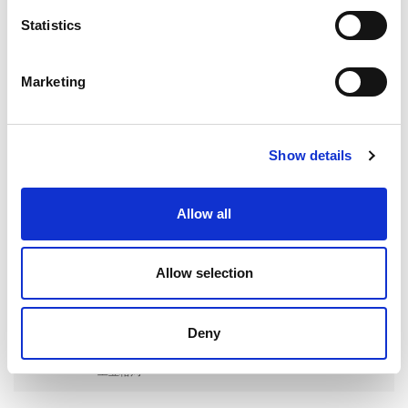
最近の投稿
Statistics
Marketing
EXTRUSAXが研磨流動加工（AFM）でアルミニウム押出
成形の性能をいかに向上させたか
Show details
Allow all
ILA BERLIN 2026：世界の航空宇宙産業がベルリンに集
結
Allow selection
Deny
RAPID + TCT 2026：领先的增材制造盛会重返变革中的
工业格局