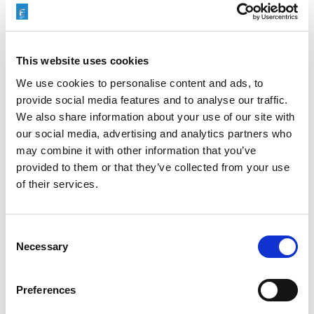
Client Testimonials
,
Company
Categories
News
,
Machining Process
This website uses cookies
We use cookies to personalise content and ads, to
サーマルデバーリング(TEM)
,
バリ
Tags
provide social media features and to analyse our traffic.
除去
,
会社ニュース
,
顧客の声
We also share information about your use of our site with
our social media, advertising and analytics partners who
may combine it with other information that you’ve
provided to them or that they’ve collected from your use
of their services.
検索
Consent
Necessary
Selection
Search
for:
Preferences